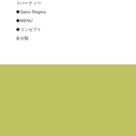
┣パーティー
◆Salon Regina
◆MENU
◆コンセプト
未分類