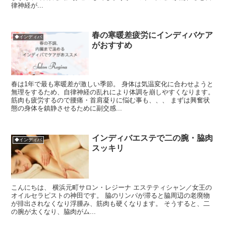
律神経が...
春の寒暖差疲労にインディバケア
◆インディバ
がおすすめ
春は1年で最も寒暖差が激しい季節。 身体は気温変化に合わせようと
無理をするため、自律神経の乱れにより体調を崩しやすくなります。
筋肉も疲労するので腰痛・首肩凝りに悩む事も、、、 まずは興奮状
態の身体を鎮静させるために副交感...
インディバエステで二の腕・脇肉
◆インディバ
スッキリ
こんにちは、 横浜元町サロン・レジーナ エステティシャン／女王の
オイルセラピストの神田です。 脇のリンパが滞ると脇周辺の老廃物
が排出されなくなり浮腫み、筋肉も硬くなります。 そうすると、二
の腕が太くなり、脇肉がム...