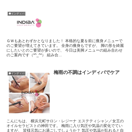
◆インディバ
ＧＷもあとわずかとなりました！ 本格的な夏を前に痩身メニューで
のご要望が増えてきています。 全身の痩身もですが、 脚の形を綺麗
にしたいとのご要望が多いので、 今日は美脚メニューの組み合わせ
のご案内です（*^_^*） 組み合...
梅雨の不調はインディバでケア
◆インディバ
こんにちは、 横浜元町サロン・レジーナ エステティシャン／女王の
オイルセラピストの神田です。 梅雨に入り気圧や気温の変化でてい
ますが、 皆様元気にお過ごしでしょうか？ 気圧や気温が乱れると自