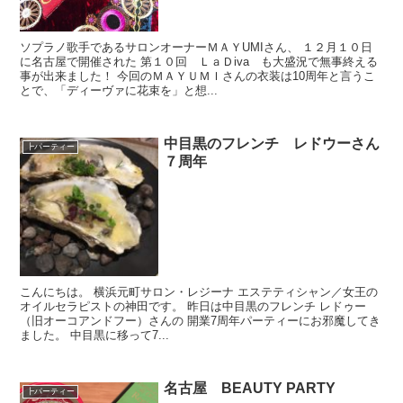
ソプラノ歌手であるサロンオーナーＭＡＹUMIさん、 １２月１０日
に名古屋で開催された 第１０回 ＬａＤiva も大盛況で無事終える
事が出来ました！ 今回のＭＡＹＵＭＩさんの衣装は10周年と言うこ
とで、「ディーヴァに花束を」と想...
中目黒のフレンチ レドウーさん
┣パーティー
７周年
こんにちは。 横浜元町サロン・レジーナ エステティシャン／女王の
オイルセラピストの神田です。 昨日は中目黒のフレンチ レドゥー
（旧オーコアンドフー）さんの 開業7周年パーティーにお邪魔してき
ました。 中目黒に移って7...
名古屋 BEAUTY PARTY
┣パーティー