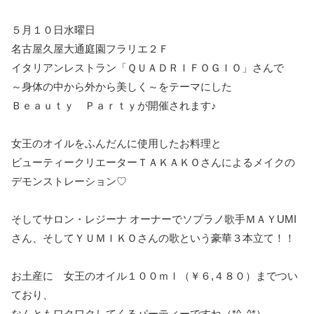
５月１０日水曜日
名古屋久屋大通庭園フラリエ２Ｆ
イタリアンレストラン「ＱＵＡＤＲＩＦＯＧＩＯ」さんで
～身体の中から外から美しく～をテーマにした
Ｂｅａｕｔｙ Ｐａｒｔｙが開催されます♪
女王のオイルをふんだんに使用したお料理と
ビューティークリエーターＴＡＫＡＫＯさんによるメイクの
デモンストレーション♡
そしてサロン・レジーナ オーナーでソプラノ歌手ＭＡＹUMI
さん、そしてＹＵＭＩＫＯさんの歌という豪華３本立て！！
お土産に 女王のオイル１００ｍｌ（￥６,４８０）までつい
ており、
なんともワクワクしてくるパーティーですね（*^_^*）