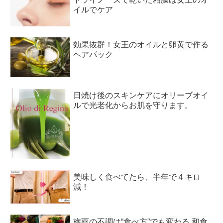
イルでケア
効果抜群！女王のオイルと卵黄で作る
ヘアパック
日焼け後のスキンケアにオリーブオイ
ルで光老化からお肌を守ります。
美味しく食べてたら、半年で４キロ
減！
梅雨の不調は“食べ方”でも変わる 和食