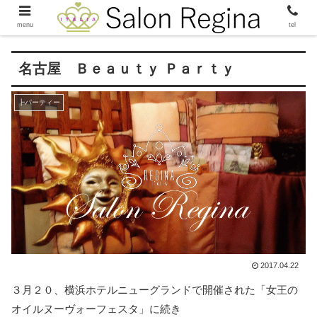
menu
tel
名古屋 Ｂｅａｕｔｙ Ｐａｒｔｙ
┣パーティー
2017.04.22
３月２０、横浜ホテルニューグランドで開催された「女王の
オイルヌーヴォーフェスタ」に続き