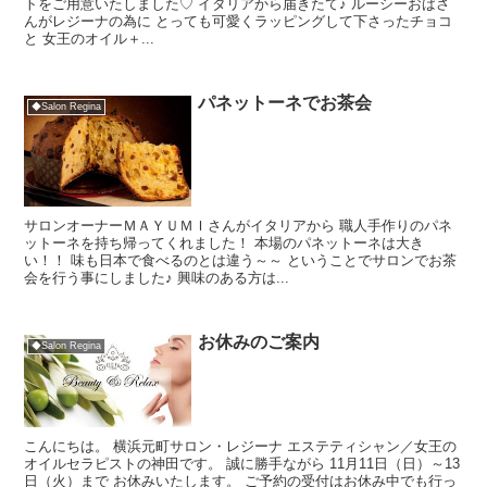
トをご用意いたしました♡ イタリアから届きたて♪ ルーシーおばさ
んがレジーナの為に とっても可愛くラッピングして下さったチョコ
と 女王のオイル＋...
パネットーネでお茶会
◆Salon Regina
サロンオーナーＭＡＹＵＭＩさんがイタリアから 職人手作りのパネ
ットーネを持ち帰ってくれました！ 本場のパネットーネは大き
い！！ 味も日本で食べるのとは違う～～ ということでサロンでお茶
会を行う事にしました♪ 興味のある方は...
お休みのご案内
◆Salon Regina
こんにちは。 横浜元町サロン・レジーナ エステティシャン／女王の
オイルセラピストの神田です。 誠に勝手ながら 11月11日（日）～13
日（火）まで お休みいたします。 ご予約の受付はお休み中でも行っ