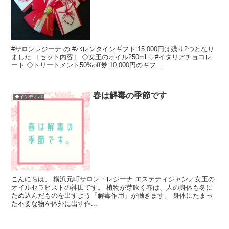
#サロンレジーナ の #バレンタインギフト 15,000円は残り2つとなり
ました ［セット内容］ ◇女王のオイル250ml ◇#イタリアチョコレ
ート ◇トリートメント50%off券 10,000円のギフ...
春は解毒の季節です
◆インディバ
こんにちは、 横浜元町サロン・レジーナ エステティシャン／女王の
オイルセラピストの神田です。 植物が芽吹く春は、人の身体も冬に
ため込んだものを出すよう「解毒作用」が働きます。 身体にたまっ
た不要な物を体外に出す作...