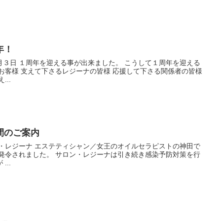
年！
月３日 １周年を迎える事が出来ました。 こうして１周年を迎える
お客様 支えて下さるレジーナの皆様 応援して下さる関係者の皆様
..
間のご案内
ン・レジーナ エステティシャン／女王のオイルセラピストの神田で
言発令されました。 サロン・レジーナは引き続き感染予防対策を行
..