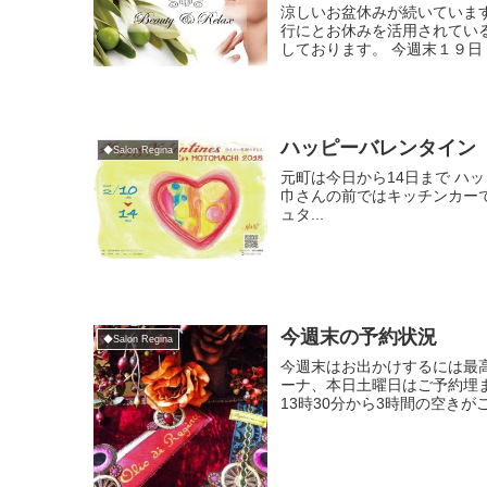
涼しいお盆休みが続いています
行にとお休みを活用されている
しております。 今週末１９日（
ハッピーバレンタイン
◆Salon Regina
元町は今日から14日まで ハ
巾さんの前ではキッチンカーで
ュタ...
今週末の予約状況
◆Salon Regina
今週末はお出かけするには最高
ーナ、本日土曜日はご予約埋まっ
13時30分から3時間の空きがござ