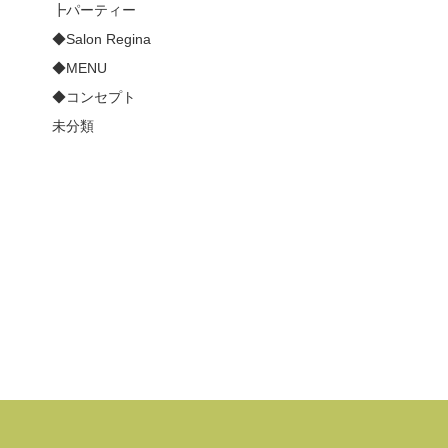
┣パーティー
◆Salon Regina
◆MENU
◆コンセプト
未分類