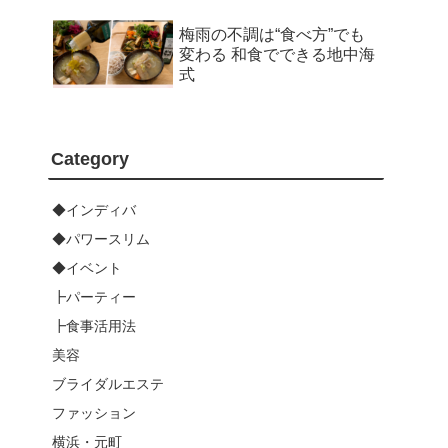
梅雨の不調は“食べ方”でも
変わる 和食でできる地中海
式
Category
◆インディバ
◆パワースリム
◆イベント
┣パーティー
┣食事活用法
美容
ブライダルエステ
ファッション
横浜・元町