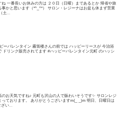
ね 一番長いお休みの方は ２０日（日曜）まであるとか 帰省や旅
事かと思います（*^_^*） サロン・レジーナはお盆も休まず営業
土...
ッピーバレンタイン 霧笛楼さんの前では ハッピーリースが 今治浴
 ドリンク販売されてます #ハッピーバレンタイン元町 のハッシ
のお天気ですね♪ 元町も沢山の人で賑わいそうです✨ サロンレジ
ております。 ありがとうございますm(_ _)m 明日、日曜日は
い...