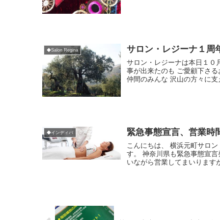
サロン・レジーナ１周
◆Salon Regina
サロン・レジーナは本日１０
事が出来たのも ご愛顧下さる
仲間のみんな 沢山の方々に支え.
緊急事態宣言、営業時
◆インディバ
こんにちは、 横浜元町サロ
す。 神奈川県も緊急事態宣
いながら営業してまいりますが .