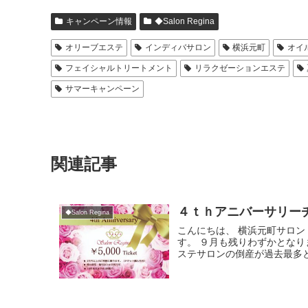
キャンペーン情報
◆Salon Regina
オリーブエステ
インディバサロン
横浜元町
オイ
フェイシャルトリートメント
リラクゼーションエステ
サマーキャンペーン
関連記事
４ｔｈアニバーサリー
◆Salon Regina
こんにちは、 横浜元町サロ
す。 ９月も残りわずかとな
ステサロンの倒産が過去最多と.