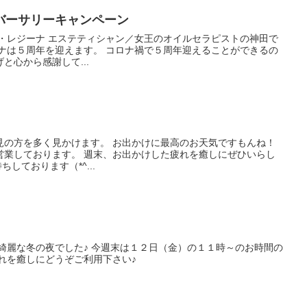
バーサリーキャンペーン
ン・レジーナ エステティシャン／女王のオイルセラピストの神田で
ーナは５周年を迎えます。 コロナ禍で５周年迎えることができるの
と心から感謝して...
見の方を多く見かけます。 お出かけに最高のお天気ですもんね！
営業しております。 週末、お出かけした疲れを癒しにぜひいらし
しております（*^...
綺麗な冬の夜でした♪ 今週末は１２日（金）の１１時～のお時間の
れを癒しにどうぞご利用下さい♪