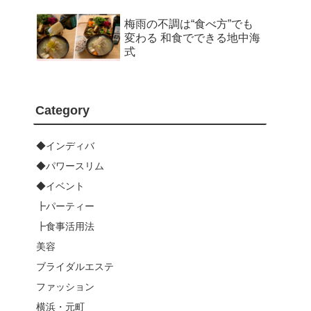
梅雨の不調は“食べ方”でも
変わる 和食でできる地中海
式
Category
◆インディバ
◆パワースリム
◆イベント
┣パーティー
┣食事活用法
美容
ブライダルエステ
ファッション
横浜・元町