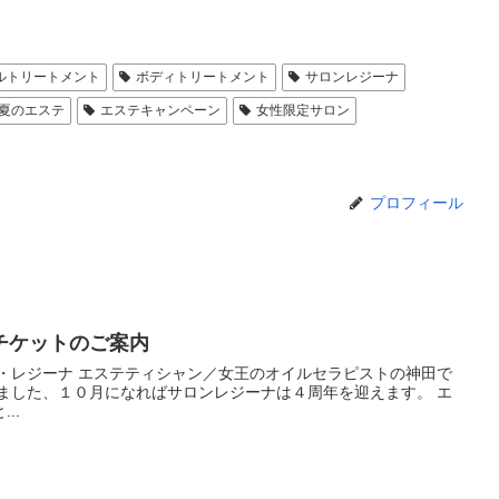
ルトリートメント
ボディトリートメント
サロンレジーナ
夏のエステ
エステキャンペーン
女性限定サロン
プロフィール
チケットのご案内
ン・レジーナ エステティシャン／女王のオイルセラピストの神田で
りました、１０月になればサロンレジーナは４周年を迎えます。 エ
..