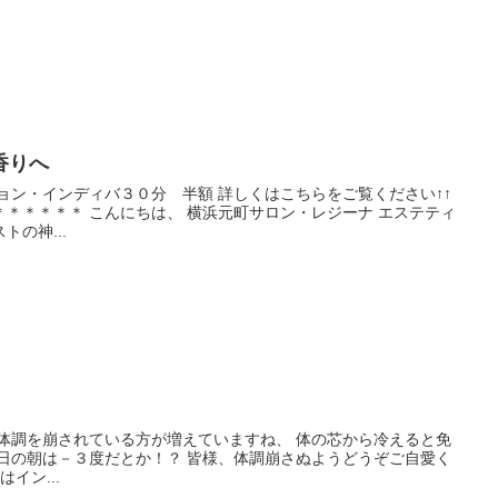
香りへ
ョン・インディバ３０分 半額 詳しくはこちらをご覧ください↑↑
＊＊＊＊＊ こんにちは、 横浜元町サロン・レジーナ エステティ
の神...
 体調を崩されている方が増えていますね、 体の芯から冷えると免
明日の朝は－３度だとか！？ 皆様、体調崩さぬようどうぞご自愛く
イン...