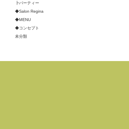
┣パーティー
◆Salon Regina
◆MENU
◆コンセプト
未分類