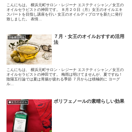
こんにちは。 横浜元町サロン・レジーナ エステティシャン／女王の
オイルセラピストの神田です。 ８月２０日（月）女王のオイルエキ
スパートを目指し講座を行い 女王のオイルディプロマを新たに発行
致しました。 表情...
７月・女王のオイルおすすめ活用
┣食事活用法
法
こんにちは、 横浜元町サロン・レジーナ エステティシャン／女王の
オイルセラピストの神田です。 梅雨は明けてませんが、夏ですね！
陰陽五行論では夏は胃腸が疲れる季節 ７月からは積極的に ヨーグ
ル...
ポリフェノールの素晴らしい効果
◆女王のオイル