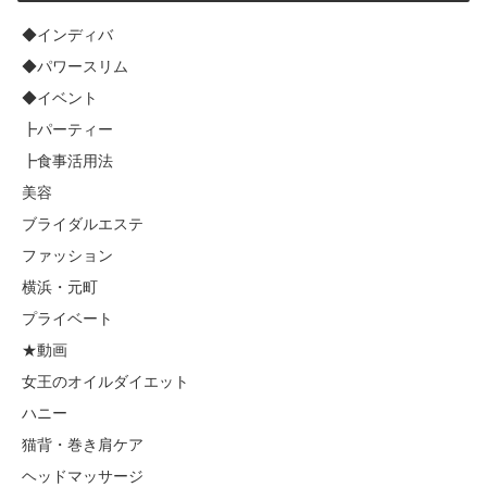
◆インディバ
◆パワースリム
◆イベント
┣パーティー
┣食事活用法
美容
ブライダルエステ
ファッション
横浜・元町
プライベート
★動画
女王のオイルダイエット
ハニー
猫背・巻き肩ケア
ヘッドマッサージ