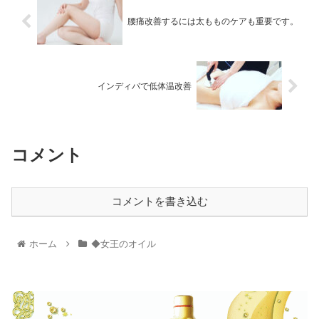
腰痛改善するには太もものケアも重要です。
インディバで低体温改善
コメント
コメントを書き込む
ホーム
◆女王のオイル