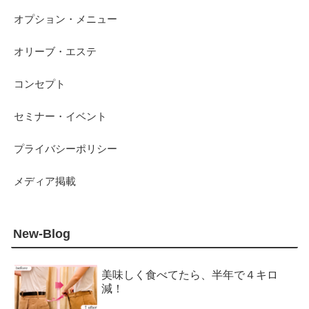
オプション・メニュー
オリーブ・エステ
コンセプト
セミナー・イベント
プライバシーポリシー
メディア掲載
New-Blog
美味しく食べてたら、半年で４キロ
減！