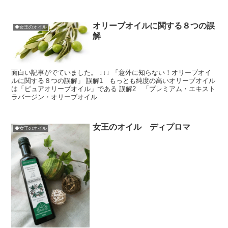
オリーブオイルに関する８つの誤
◆女王のオイル
解
面白い記事がでていました。 ↓↓↓ 「意外に知らない！オリーブオイ
ルに関する８つの誤解」 誤解1 もっとも純度の高いオリーブオイル
は「ピュアオリーブオイル」である 誤解2 「プレミアム・エキスト
ラバージン・オリーブオイル...
女王のオイル ディプロマ
◆女王のオイル