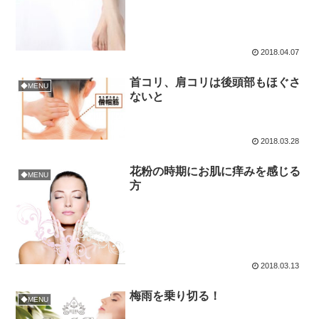
2018.04.07
首コリ、肩コリは後頭部もほぐさ
◆MENU
ないと
2018.03.28
花粉の時期にお肌に痒みを感じる
◆MENU
方
2018.03.13
梅雨を乗り切る！
◆MENU