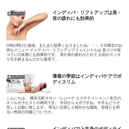
インディバ・リフトアップは肩・
◆インディバ
首の疲れにも効果的
GWが明けた途端、またまた肌寒くなりましたね・・・ ５月限定のお
得なメニュー インディバ・リフトアップフェイシャルは 肩コリや首
コリにの改善にも効果的です。 肩や首の疲れがとれて お顔がスッキ
リ引き締まるんだから最高で...
薄着の季節はインディバケアでボ
◆インディバ
ディスリム
こんにちは、 横浜元町サロン・レジーナ エステティシャン／女王の
オイルセラピストの神田です。 今日から４月ですね、今月もどうぞ
宜しくお願い致します。 明るい日差しと穏やかな陽気、皆様とも明
るい色味の洋服についての...
インディバで上半身のボディライ