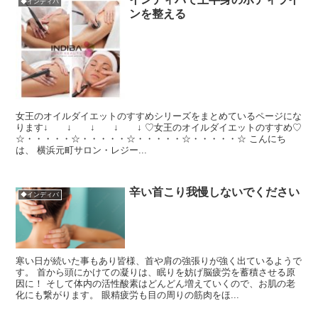
◆インディバ
ンを整える
女王のオイルダイエットのすすめシリーズをまとめているページにな
ります↓ ↓ ↓ ↓ ↓ ♡女王のオイルダイエットのすすめ♡
☆・・・・・☆・・・・・☆・・・・・☆・・・・・☆ こんにち
は、 横浜元町サロン・レジー...
辛い首こり我慢しないでください
◆インディバ
寒い日が続いた事もあり皆様、首や肩の強張りが強く出ているようで
す。 首から頭にかけての凝りは、眠りを妨げ脳疲労を蓄積させる原
因に！ そして体内の活性酸素はどんどん増えていくので、お肌の老
化にも繋がります。 眼精疲労も目の周りの筋肉をほ...