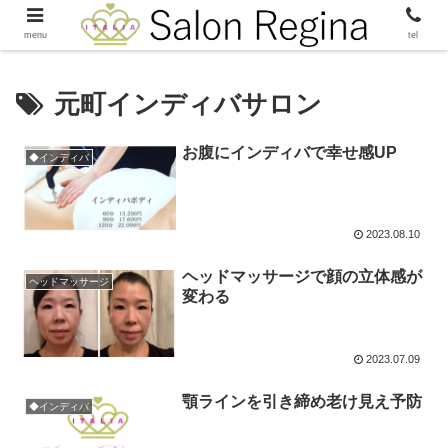
menu
tel
元町インディバサロン
お腹にインディバで幸せ感UP
◆インディバ
2023.08.10
ヘッドマッサージで顔の立体感が
ヘッドマッサージ
変わる
2023.07.09
顎ラインを引き締め老け見え予防
◆インディバ