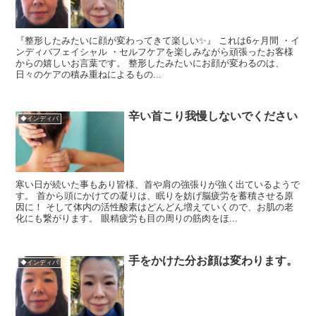
『整形したみたいに顔が変わってきて楽しい✨』 これは6ヶ月間 ・イ
ンディバフェイシャル ・セルフケアを楽しみながら頑張ったお客様
からの嬉しいお言葉です。 整形したみたいにお顔が変わるのは、
日々のケアの積み重ねによるもの...
辛い首こり我慢しないでください
◆インディバ
寒い日が続いた事もあり皆様、首や肩の強張りが強く出ているようで
す。 首から頭にかけての凝りは、眠りを妨げ脳疲労を蓄積させる原
因に！ そして体内の活性酸素はどんどん増えていくので、お肌の老
化にも繋がります。 眼精疲労も目の周りの筋肉をほ...
手をかけた分お顔は変わります。
◆インディバ