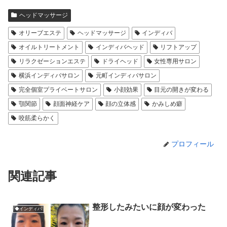
ヘッドマッサージ
オリーブエステ
ヘッドマッサージ
インディバ
オイルトリートメント
インディバヘッド
リフトアップ
リラクゼーションエステ
ドライヘッド
女性専用サロン
横浜インディバサロン
元町インディバサロン
完全個室プライベートサロン
小顔効果
目元の開きが変わる
顎関節
顔面神経ケア
顔の立体感
かみしめ癖
咬筋柔らかく
プロフィール
関連記事
整形したみたいに顔が変わった
◆インディバ