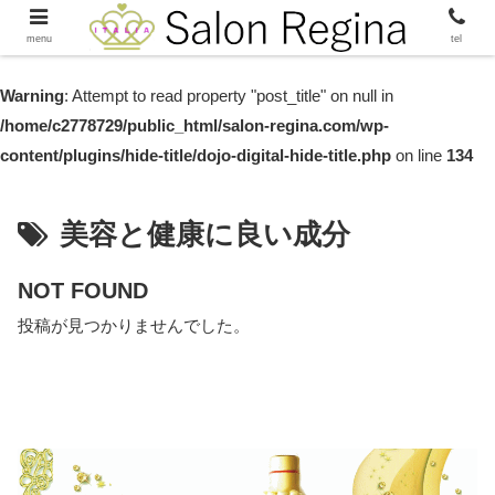
menu
tel
Warning
: Attempt to read property "post_title" on null in
/home/c2778729/public_html/salon-regina.com/wp-
content/plugins/hide-title/dojo-digital-hide-title.php
on line
134
美容と健康に良い成分
NOT FOUND
投稿が見つかりませんでした。