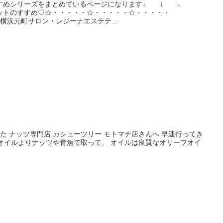
すすめシリーズをまとめているページになります↓ ↓ ↓
ットのすすめ♡☆・・・・・☆・・・・・☆・・・・・
横浜元町サロン・レジーナエステテ...
た ナッツ専門店 カシューツリー モトマチ店さんへ 早速行ってき
はオイルよりナッツや青魚で取って、 オイルは良質なオリーブオイ