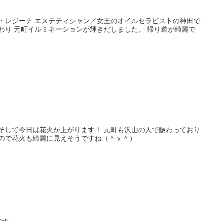
ン・レジーナ エステティシャン／女王のオイルセラピストの神田で
わり 元町イルミネーションが輝きだしました。 帰り道が綺麗で
 そして今日は花火が上がります！ 元町も沢山の人で賑わっており
なので花火も綺麗に見えそうですね（＾ｖ＾）