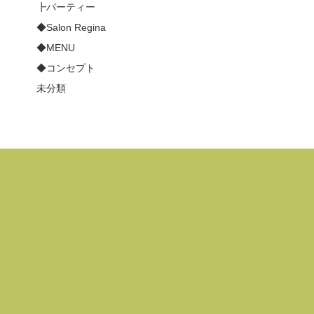
┣パーティー
◆Salon Regina
◆MENU
◆コンセプト
未分類