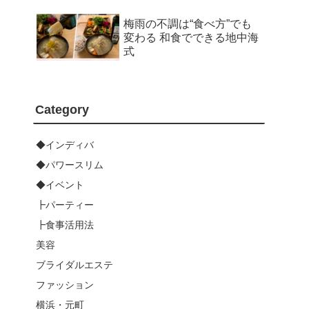
梅雨の不調は“食べ方”でも
変わる 和食でできる地中海
式
Category
◆インディバ
◆パワースリム
◆イベント
┣パーティー
┣食事活用法
美容
ブライダルエステ
ファッション
横浜・元町