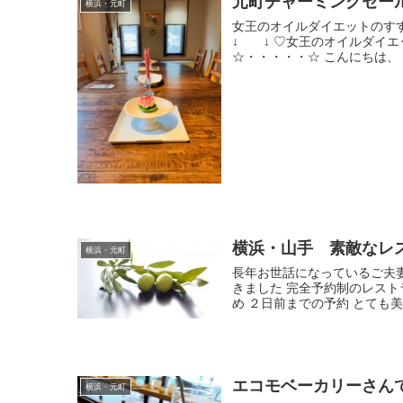
元町チャーミングセー
横浜・元町
女王のオイルダイエットの
↓ ↓ ♡女王のオイルダイエ
☆・・・・・☆ こんにちは、 
横浜・山手 素敵なレ
横浜・元町
長年お世話になっているご夫
きました 完全予約制のレスト
め ２日前までの予約 とても美しく
エコモベーカリーさん
横浜・元町