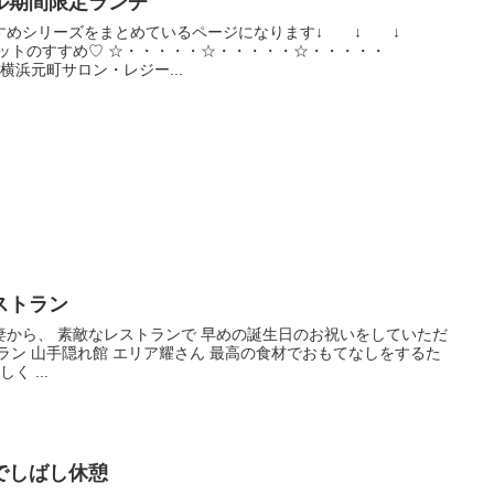
ル期間限定ランチ
すすめシリーズをまとめているページになります↓ ↓ ↓
ットのすすめ♡ ☆・・・・・☆・・・・・☆・・・・・
横浜元町サロン・レジー...
ストラン
妻から、 素敵なレストランで 早めの誕生日のお祝いをしていただ
ラン 山手隠れ館 エリア耀さん 最高の食材でおもてなしをするた
 ...
でしばし休憩