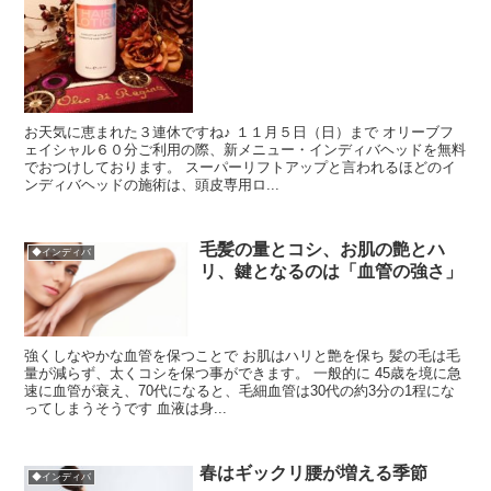
お天気に恵まれた３連休ですね♪ １１月５日（日）まで オリーブフ
ェイシャル６０分ご利用の際、新メニュー・インディバヘッドを無料
でおつけしております。 スーパーリフトアップと言われるほどのイ
ンディバヘッドの施術は、頭皮専用ロ...
毛髪の量とコシ、お肌の艶とハ
◆インディバ
リ、鍵となるのは「血管の強さ」
強くしなやかな血管を保つことで お肌はハリと艶を保ち 髪の毛は毛
量が減らず、太くコシを保つ事ができます。 一般的に 45歳を境に急
速に血管が衰え、70代になると、毛細血管は30代の約3分の1程にな
ってしまうそうです 血液は身...
春はギックリ腰が増える季節
◆インディバ