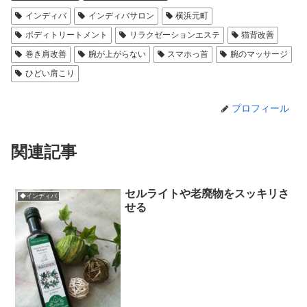
インディバ
インディバサロン
横浜元町
ボディトリートメント
リラクゼーションエステ
猫背改善
巻き肩改善
腕が上がらない
スマホっ首
腕のマッサージ
ひどい肩こり
プロフィール
関連記事
セルライトや老廃物をスッキリさ
◆インディバ
せる