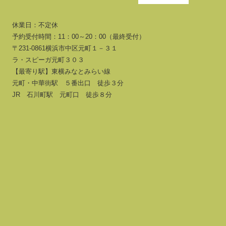
休業日：不定休
予約受付時間：11：00～20：00（最終受付）
〒231-0861横浜市中区元町１－３１
ラ・スピーガ元町３０３
【最寄り駅】東横みなとみらい線
元町・中華街駅 ５番出口 徒歩３分
JR 石川町駅 元町口 徒歩８分