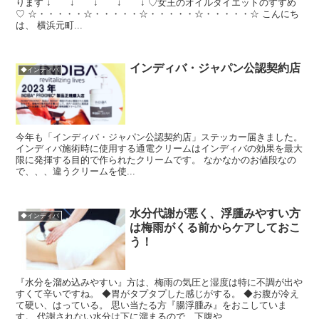
ります ↓ ↓ ↓ ↓ ↓ ♡女王のオイルダイエットのすすめ
♡ ☆・・・・・☆・・・・・☆・・・・・☆・・・・・☆ こんにち
は、 横浜元町...
インディバ・ジャパン公認契約店
◆インディバ
今年も「インディバ・ジャパン公認契約店」ステッカー届きました。
インディバ施術時に使用する通電クリームはインディバの効果を最大
限に発揮する目的で作られたクリームです。 なかなかのお値段なの
で、、、違うクリームを使...
水分代謝が悪く、浮腫みやすい方
◆インディバ
は梅雨がくる前からケアしておこ
う！
『水分を溜め込みやすい』方は、梅雨の気圧と湿度は特に不調が出や
すくて辛いですね。 ◆胃がタプタプした感じがする。 ◆お腹が冷え
て硬い、はっている。 思い当たる方『腸浮腫み』をおこしていま
す。 代謝されない水分は下に溜まるので、下腹や...