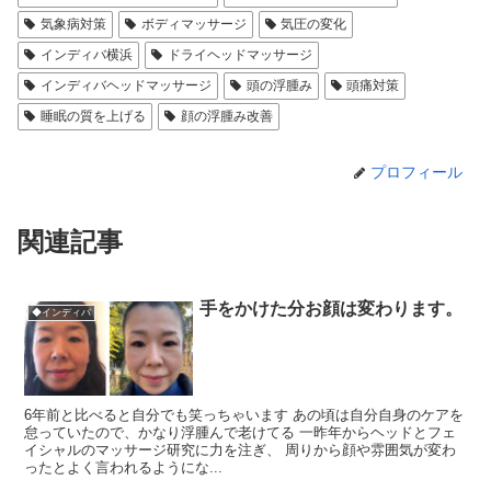
気象病対策
ボディマッサージ
気圧の変化
インディバ横浜
ドライヘッドマッサージ
インディバヘッドマッサージ
頭の浮腫み
頭痛対策
睡眠の質を上げる
顔の浮腫み改善
プロフィール
関連記事
手をかけた分お顔は変わります。
◆インディバ
6年前と比べると自分でも笑っちゃいます あの頃は自分自身のケアを
怠っていたので、かなり浮腫んで老けてる 一昨年からヘッドとフェ
イシャルのマッサージ研究に力を注ぎ、 周りから顔や雰囲気が変わ
ったとよく言われるようにな...