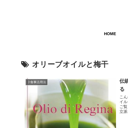
HOME
オリーブオイルと梅干
伝
┣食事活用法
る
こん
イル
ご覧
立派な