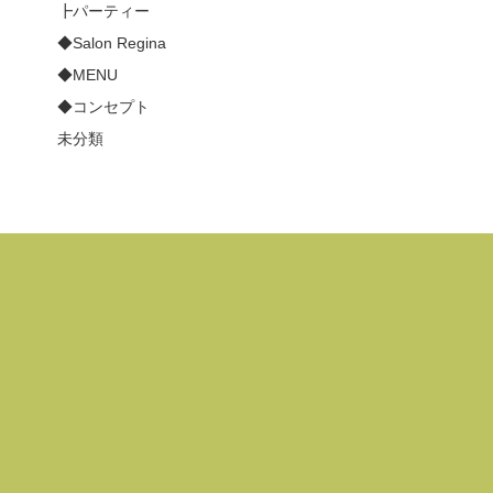
┣パーティー
◆Salon Regina
◆MENU
◆コンセプト
未分類