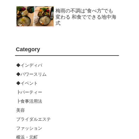
梅雨の不調は“食べ方”でも
変わる 和食でできる地中海
式
Category
◆インディバ
◆パワースリム
◆イベント
┣パーティー
┣食事活用法
美容
ブライダルエステ
ファッション
横浜・元町