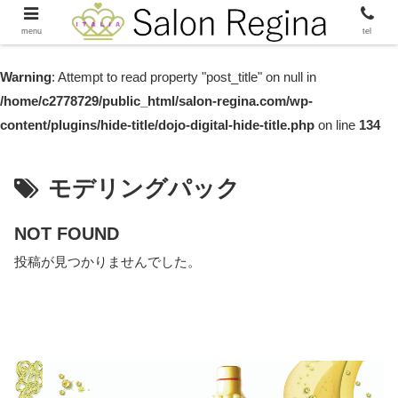
menu
tel
Warning
: Attempt to read property "post_title" on null in
/home/c2778729/public_html/salon-regina.com/wp-
content/plugins/hide-title/dojo-digital-hide-title.php
on line
134
モデリングパック
NOT FOUND
投稿が見つかりませんでした。