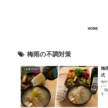
HOME
梅雨の不調対策
梅
┣食事活用法
式
地中
い✨
・鶏
す 