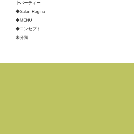
┣パーティー
◆Salon Regina
◆MENU
◆コンセプト
未分類