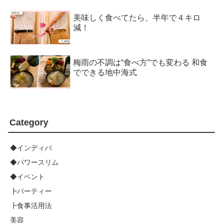
美味しく食べてたら、半年で４キロ
減！
梅雨の不調は“食べ方”でも変わる 和食
でできる地中海式
Category
◆インディバ
◆パワースリム
◆イベント
┣パーティー
┣食事活用法
美容