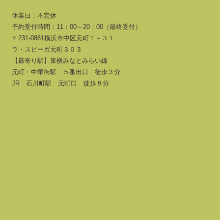
休業日：不定休
予約受付時間：11：00～20：00（最終受付）
〒231-0861横浜市中区元町１－３１
ラ・スピーガ元町３０３
【最寄り駅】東横みなとみらい線
元町・中華街駅 ５番出口 徒歩３分
JR 石川町駅 元町口 徒歩８分