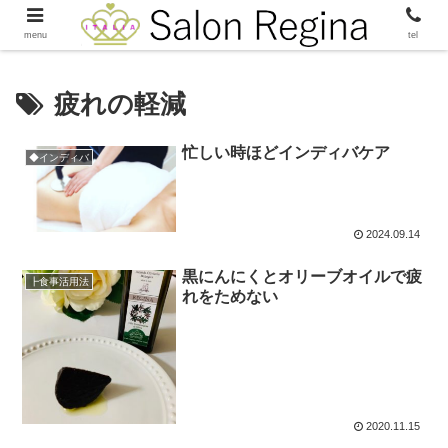
menu
tel
疲れの軽減
忙しい時ほどインディバケア
◆インディバ
2024.09.14
黒にんにくとオリーブオイルで疲
┣食事活用法
れをためない
2020.11.15