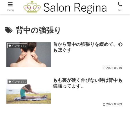
menu
tel
背中の強張り
首から背中の強張りを緩めて、心
◆インディバ
もほぐす
2022.05.19
もも裏が硬く伸びない時は背中も
◆インディバ
強張ってます。
2022.03.03