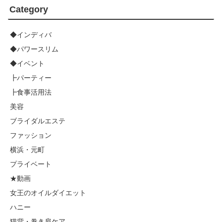
Category
◆インディバ
◆パワースリム
◆イベント
┣パーティー
┣食事活用法
美容
ブライダルエステ
ファッション
横浜・元町
プライベート
★動画
女王のオイルダイエット
ハニー
猫背・巻き肩ケア