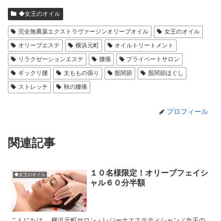
◆女王のオイル
完全無農薬エクストラヴァージンオリーブオイル
女王のオイル
オリーブエステ
横浜元町
オイルトリートメント
リラクゼーションエステ
腰痛
プライベートサロン
ギックリ腰
太ももの張り
股関節
股関節ほぐし
ストレッチ
秋の腰痛
プロフィール
関連記事
１０名様限定！オリーブフェイシ
◆女王のオイル
ャル６０分半額
こんにちは、 横浜元町サロン・レジーナエステティシャン／女王の