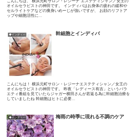
こんにちは、 横浜元町サロン・レジーナ エステティシャン／女王の
オイルセラピストの神田です。 インディバはお身体の疲れの緩和や
セルライトケアなどの痩身いめーじが強いですが、 お顔のリフトア
ップや細胞活性に...
幹細胞とインディバ
◆インディバ
こんにちは！ 横浜元町サロン・レジーナエステティシャン／女王の
オイルセラピストの神田です。 昨夜「レディース有吉」というバラ
エティ番組を見ていたらジャガー横田さんが若返る為に幹細胞治療を
していましたね 幹細胞はヒトに必要...
梅雨の時季に現れる不調のケア
◆インディバ