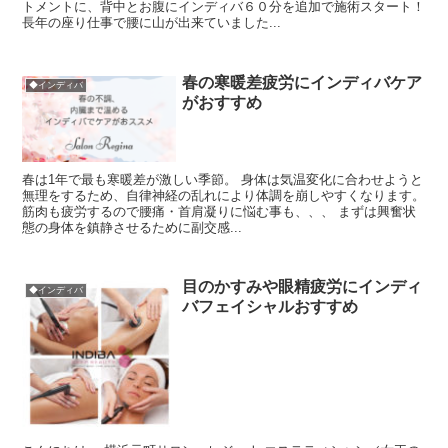
トメントに、背中とお腹にインディバ６０分を追加で施術スタート！
長年の座り仕事で腰に山が出来ていました...
春の寒暖差疲労にインディバケア
◆インディバ
がおすすめ
春は1年で最も寒暖差が激しい季節。 身体は気温変化に合わせようと
無理をするため、自律神経の乱れにより体調を崩しやすくなります。
筋肉も疲労するので腰痛・首肩凝りに悩む事も、、、 まずは興奮状
態の身体を鎮静させるために副交感...
目のかすみや眼精疲労にインディ
◆インディバ
バフェイシャルおすすめ