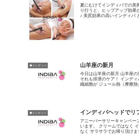
夏にむけてインディバでの美
り行うと、ヒップアップ効果
♪ 美尻効果の高いインディバ ど
山羊座の新月
◆インディバ
今日は山羊座の新月 山羊座
それも排泄のケア！ インデ
織細胞が ジュール熱（摩擦熱）
インディバヘッドでリ
◆インディバ
アニーバーサリーキャンペー
います。 クリームではなく 
なく サラサラでお帰り頂けます♪