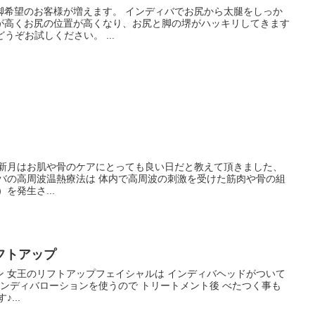
脚希望のお客様が増えます。 インディバでお尻から太腿をしっか
が高くお尻の位置が高くなり、お尻と脚の堺がハッキリしてきます
うぞお試しください。 ...
の新月はお肌や骨のケアにとっても良い日だと教えて頂きました、
ィバの高周波温熱療法は 体内で高周波の刺激を受けた筋肉や骨の組
を発生さ...
フトアップ
ン 女王のリフトアップフェイシャルは インディバヘッドがついて
インディバローションを使うので トリートメント後 べたつく事も
...