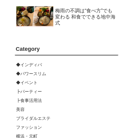
梅雨の不調は“食べ方”でも
変わる 和食でできる地中海
式
Category
◆インディバ
◆パワースリム
◆イベント
┣パーティー
┣食事活用法
美容
ブライダルエステ
ファッション
横浜・元町