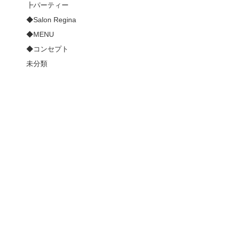
┣パーティー
◆Salon Regina
◆MENU
◆コンセプト
未分類