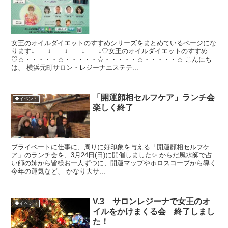
女王のオイルダイエットのすすめシリーズをまとめているページにな
ります↓ ↓ ↓ ↓ ↓♡女王のオイルダイエットのすすめ
♡☆・・・・・☆・・・・・☆・・・・・☆・・・・・☆ こんにち
は、 横浜元町サロン・レジーナエステテ...
「開運顔相セルフケア」ランチ会
◆イベント
楽しく終了
プライベートに仕事に、周りに好印象を与える「開運顔相セルフケ
ア」のランチ会を、3月24日(日)に開催しました✨ からだ風水師で占
い師の姉から皆様お一人ずつに、開運マップやホロスコープから導く
今年の運気など、 かなり大サ...
V.3 サロンレジーナで女王のオ
◆イベント
イルをかけまくる会 終了しまし
た！