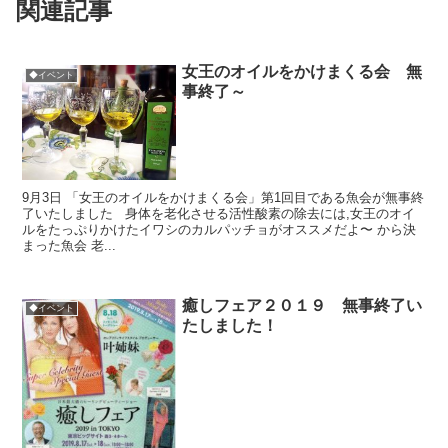
関連記事
女王のオイルをかけまくる会 無
◆イベント
事終了～
9月3日 「女王のオイルをかけまくる会」第1回目である魚会が無事終
了いたしました 身体を老化させる活性酸素の除去には,女王のオイ
ルをたっぷりかけたイワシのカルパッチョがオススメだよ〜 から決
まった魚会 老...
癒しフェア２０１９ 無事終了い
◆イベント
たしました！