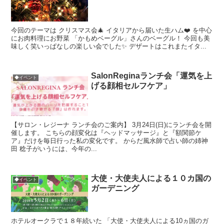
今回のテーマは クリスマス会🎄 イタリアから届いた生ハム❤️ を中心
にお肉料理にお野菜 「かもめベーグル」さんのベーグル！ 今回も美
味しく笑いっぱなしの楽しい会でした✨ デザートはこれまたイタ...
SalonReginaランチ会「運気を上
◆イベント
げる顔相セルフケア」
【サロン・レジーナ ランチ会のご案内】 3月24日(日)にランチ会を開
催します。 こちらの顔変化は『ヘッドマッサージ』と『額関節ケ
ア』だけを毎日行った私の変化です。 からだ風水師で占い師の姉神
田 稔子がいうには、今年の...
大使・大使夫人による１０カ国の
◆イベント
ガーデニング
ホテルオークラで１８年続いた 「大使・大使夫人による10ヵ国のガ