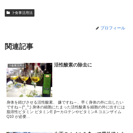
┣食事活用法
プロフィール
関連記事
活性酸素の除去に
┣食事活用法
身体を錆びさせる活性酸素、 嫌ですね～、早く身体の外に出したい
ですね～(^_^;) 身体の細胞にたまった活性酸素を細胞の外に出すには
脂溶性ビタミン ビタミンE βーカロテンやビタミンA コエンザイム
Q10 が必要...