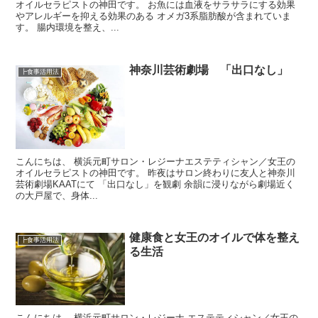
オイルセラピストの神田です。 お魚には血液をサラサラにする効果
やアレルギーを抑える効果のある オメガ3系脂肪酸が含まれていま
す。 腸内環境を整え、...
神奈川芸術劇場 「出口なし」
┣食事活用法
こんにちは、 横浜元町サロン・レジーナエステティシャン／女王の
オイルセラピストの神田です。 昨夜はサロン終わりに友人と神奈川
芸術劇場KAATにて 「出口なし」を観劇 余韻に浸りながら劇場近く
の大戸屋で、身体...
健康食と女王のオイルで体を整え
┣食事活用法
る生活
こんにちは、 横浜元町サロン・レジーナ エステティシャン／女王の