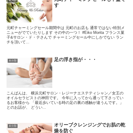
未分類
す
元町チャーミングセール期間中は 元町のお店も 通常ではない特別メ
ニューがでていたりします その中の一つ！ #Eiko Morita フランス菓
子&サロン・ド・テさんで チャーミングセール中にしかでない ラン
チを頂いて...
足の浮き指が・・・
未分類
こんばんは、 横浜元町サロン・レジーナエステティシャン／女王の
オイルセラピストの神田です。 今年に入ってから通って下さってい
るお客様から 「最近歩いている時の足の裏の感触が違うんです。」
とのお話が、 どうい...
オリーブクレンジングでお肌の乾
未分類
燥を防ぐ