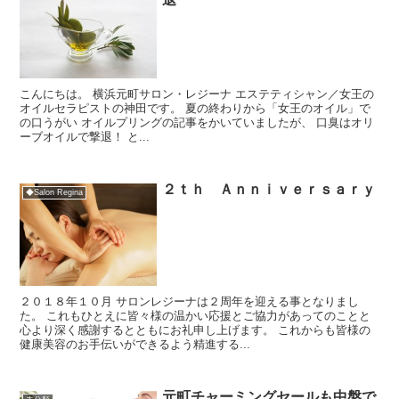
こんにちは。 横浜元町サロン・レジーナ エステティシャン／女王の
オイルセラピストの神田です。 夏の終わりから「女王のオイル」で
の口うがい オイルプリングの記事をかいていましたが、 口臭はオリ
ーブオイルで撃退！ と...
２ｔｈ Ａｎｎｉｖｅｒｓａｒｙ
◆Salon Regina
２０１８年１０月 サロンレジーナは２周年を迎える事となりまし
た。 これもひとえに皆々様の温かい応援とご協力があってのことと
心より深く感謝するとともにお礼申し上げます。 これからも皆様の
健康美容のお手伝いができるよう精進する...
元町チャーミングセールも中盤で