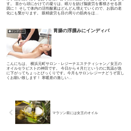
す。 首から頭にかけての凝りは、眠りを妨げ脳疲労を蓄積させる原
因に！ そして体内の活性酸素はどんどん増えていくので、お肌の老
化にも繋がります。 眼精疲労も目の周りの筋肉をほ...
胃腸の浮腫みにインディバ
◆インディバ
こんにちは、 横浜元町サロン・レジーナエステティシャン／女王の
オイルセラピストの神田です。 今日から４月だというのに気温が急
に下がってちょっとびっくりです。今月もサロンレジーナどうぞ宜し
くお願い致します！ 寒暖差の激しい...
マラソン前には女王のオイル