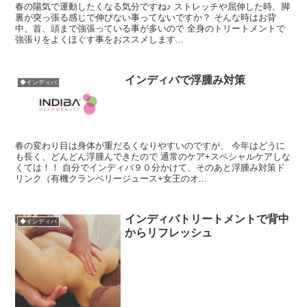
春の陽気で運動したくなる気分ですね♪ ストレッチや屈伸した時、脚
裏が突っ張る感じで伸びない事ってないですか？ そんな時はお背
中、首、頭まで強張っている事が多いので 全身のトリートメントで
強張りをよくほぐす事をおススメします...
インディバで浮腫み対策
◆インディバ
春の変わり目は身体が重だるくなりやすいのですが、 今年はどうに
も長く、どんどん浮腫んできたので 通常のケア+スペシャルケアしな
くては！！ 自分でインディバ９０分かけて、そのあと浮腫み対策ド
リンク（有機クランベリージュース+女王のオ...
インディバトリートメントで背中
◆インディバ
からリフレッシュ