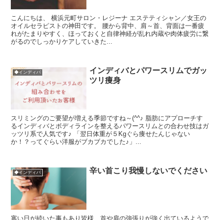
こんにちは、 横浜元町サロン・レジーナ エステティシャン／女王の
オイルセラピストの神田です。 腰から背中、肩～首、背面は一番疲
れがたまりやすく、ほっておくと自律神経が乱れ内蔵や肉体疲労に繋
がるのでしっかりケアしていきた...
インディバとパワースリムでガッ
◆インディバ
ツリ痩身
スリミングのご要望が増える季節ですね～(^^♪ 脂肪にアプローチす
るインディバとボディラインを整えるパワースリムとの合わせ技はガ
ッツリ系で人気です♪ 「翌日体重が５Kgぐら痩せたんじゃない
か！？ってぐらい洋服がブカブカでした♪」...
辛い首こり我慢しないでください
◆インディバ
寒い日が続いた事もあり皆様、首や肩の強張りが強く出ているようで