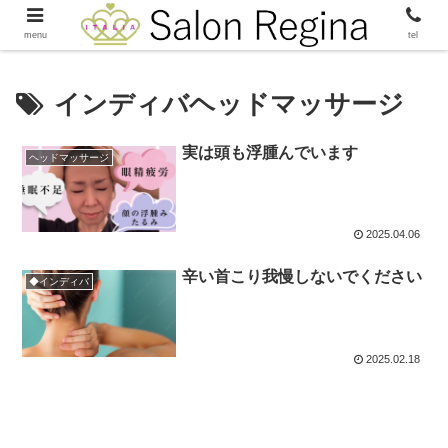
menu
tel
インディバヘッドマッサージ
実は頭も浮腫んでいます
ヘッドマッサージ
2025.04.06
辛い首こり我慢しないでください
◆インディバ
2025.02.18