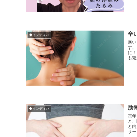
辛
◆インディバ
寒い
す。
に！
も繋
肋
◆インディバ
忘年
と、
と内
サー