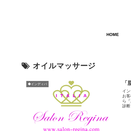
HOME
オイルマッサージ
「
◆インディバ
イン
お客
ら『
診断