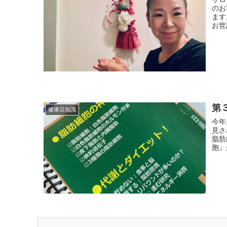
のお
ます
お世
第
健康豆知識
今年
見さ
脂肪
胞』