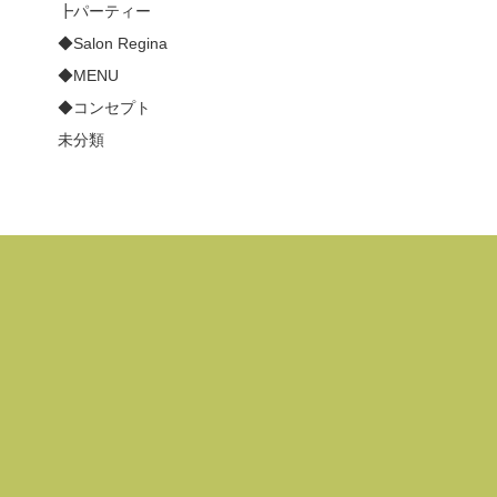
┣パーティー
◆Salon Regina
◆MENU
◆コンセプト
未分類