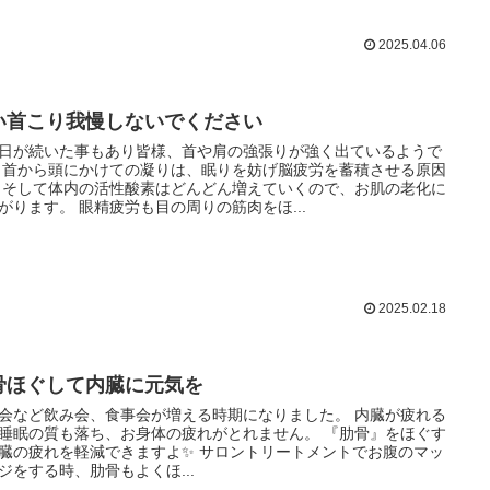
2025.04.06
い首こり我慢しないでください
日が続いた事もあり皆様、首や肩の強張りが強く出ているようで
 首から頭にかけての凝りは、眠りを妨げ脳疲労を蓄積させる原因
 そして体内の活性酸素はどんどん増えていくので、お肌の老化に
がります。 眼精疲労も目の周りの筋肉をほ...
2025.02.18
骨ほぐして内臓に元気を
会など飲み会、食事会が増える時期になりました。 内臓が疲れる
睡眠の質も落ち、お身体の疲れがとれません。 『肋骨』をほぐす
臓の疲れを軽減できますよ✨ サロントリートメントでお腹のマッ
ジをする時、肋骨もよくほ...