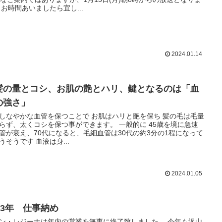
 お時間あいましたら宜し...
2024.01.14
髪の量とコシ、お肌の艶とハリ、鍵となるのは「血
の強さ」
しなやかな血管を保つことで お肌はハリと艶を保ち 髪の毛は毛量
らず、太くコシを保つ事ができます。 一般的に 45歳を境に急速
管が衰え、70代になると、毛細血管は30代の約3分の1程になって
うそうです 血液は身...
2024.01.05
023年 仕事納め
ン・レジーナは年内の営業を無事に終了致しました。 今年も沢山