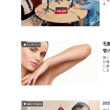
す。
毛
◆インディバ
管
強く
が減
に血
しま
2
◆Salon Regina
サロ