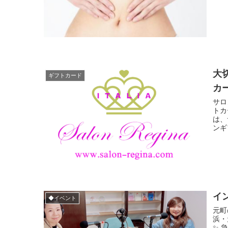
大
ギフトカード
カ
サロ
トカ
は、
ンギ
イ
◆イベント
元町
浜・
✨ 