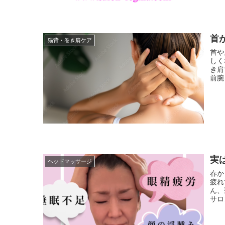
首
猫背・巻き肩ケア
首や
しく
き肩
前腕
実
ヘッドマッサージ
春か
疲れ
ん、
サロ