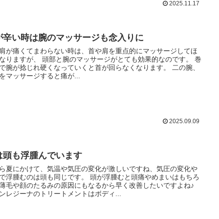
2025.11.17
が辛い時は腕のマッサージも念入りに
肩が痛くてまわらない時は、首や肩を重点的にマッサージしてほ
なりますが、 頭部と腕のマッサージがとても効果的なのです。 巻
で腕が捻じれ硬くなっていくと首が回らなくなります。 二の腕、
をマッサージすると痛が...
2025.09.09
は頭も浮腫んでいます
ら夏にかけて、気温や気圧の変化が激しいですね、気圧の変化や
で浮腫むのは頭も同じです。 頭が浮腫むと頭痛やめまいはもちろ
薄毛や顔のたるみの原因にもなるから早く改善したいですよね♪
ンレジーナのトリートメントはボディ...