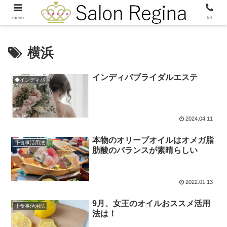
menu
tel
横浜
インディバブライダルエステ
◆インディバ
2024.04.11
本物のオリーブオイルはオメガ脂
┣食事活用法
肪酸のバランスが素晴らしい
2022.01.13
9月、女王のオイルおススメ活用
┣食事活用法
法は！