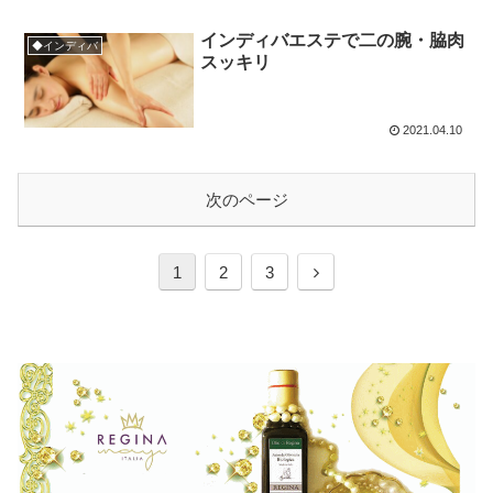
インディバエステで二の腕・脇肉
◆インディバ
スッキリ
2021.04.10
次のページ
1
2
3