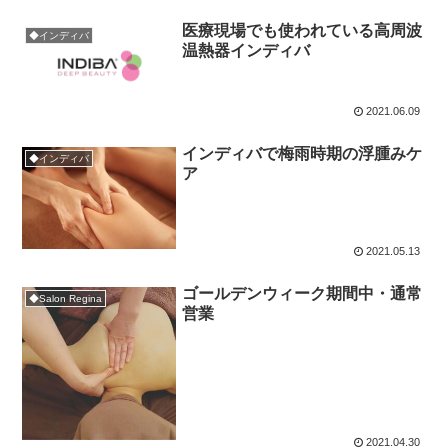
医療現場でも使われている高周波
◆インディバ
温熱器インディバ
2021.06.09
インディバで梅雨時期の浮腫みケ
◆インディバ
ア
2021.05.13
ゴールデンウィーク期間中・通常
◆Salon Regina
営業
2021.04.30