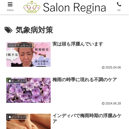
menu
tel
気象病対策
実は頭も浮腫んでいます
ヘッドマッサージ
2025.04.06
梅雨の時季に現れる不調のケア
◆インディバ
2024.06.28
インディバで梅雨時期の浮腫みケ
◆インディバ
ア