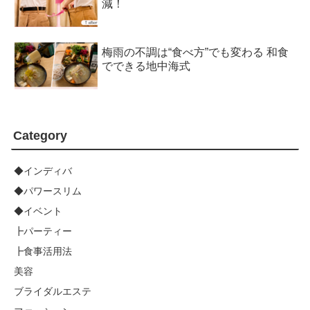
減！
梅雨の不調は“食べ方”でも変わる 和食
でできる地中海式
Category
◆インディバ
◆パワースリム
◆イベント
┣パーティー
┣食事活用法
美容
ブライダルエステ