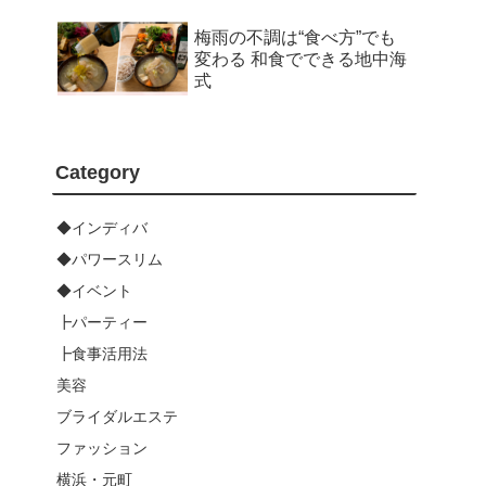
梅雨の不調は“食べ方”でも
変わる 和食でできる地中海
式
Category
◆インディバ
◆パワースリム
◆イベント
┣パーティー
┣食事活用法
美容
ブライダルエステ
ファッション
横浜・元町