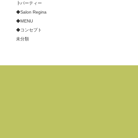
┣パーティー
◆Salon Regina
◆MENU
◆コンセプト
未分類