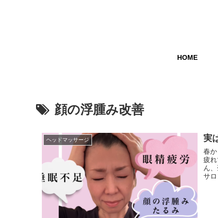
HOME
顔の浮腫み改善
実
ヘッドマッサージ
春か
疲れ
ん、
サロ