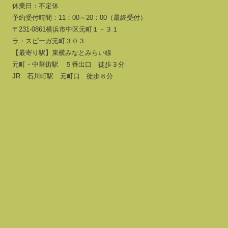
休業日：不定休
予約受付時間：11：00～20：00（最終受付）
〒231-0861横浜市中区元町１－３１
ラ・スピーガ元町３０３
【最寄り駅】東横みなとみらい線
元町・中華街駅 ５番出口 徒歩３分
JR 石川町駅 元町口 徒歩８分