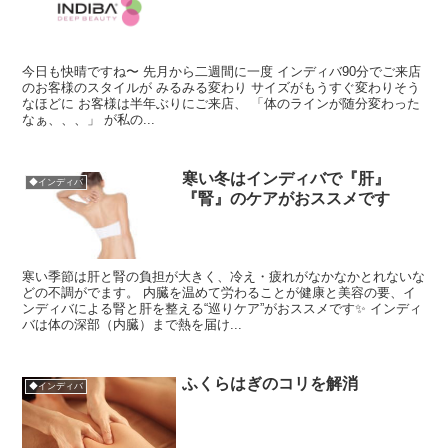
今日も快晴ですね〜 先月から二週間に一度 インディバ90分でご来店
のお客様のスタイルが みるみる変わり サイズがもうすぐ変わりそう
なほどに お客様は半年ぶりにご来店、 「体のラインが随分変わった
なぁ、、、」 が私の...
寒い冬はインディバで『肝』
◆インディバ
『腎』のケアがおススメです
寒い季節は肝と腎の負担が大きく、冷え・疲れがなかなかとれないな
どの不調がでます。 内臓を温めて労わることが健康と美容の要、イ
ンディバによる腎と肝を整える“巡りケア”がおススメです✨ インディ
バは体の深部（内臓）まで熱を届け...
ふくらはぎのコリを解消
◆インディバ